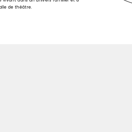
vivant dans un univers familier et 8
alle de théâtre.