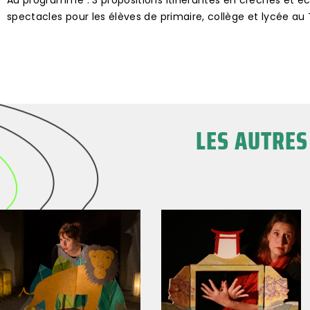
Au programme : 3 propositions itinérantes en crèches et éc
spectacles pour les élèves de primaire, collège et lycée au T
LES AUTRES