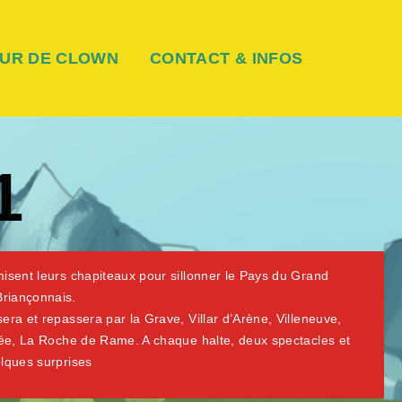
UR DE CLOWN
CONTACT & INFOS
1
sent leurs chapiteaux pour sillonner le Pays du Grand
Briançonnais.
sera et repassera par la Grave, Villar d’Arène, Villeneuve,
sée, La Roche de Rame. A chaque halte, deux spectacles et
lques surprises