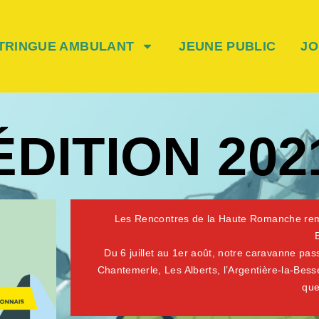
TRINGUE AMBULANT
JEUNE PUBLIC
JO
ÉDITION 202
Les Rencontres de la Haute Romanche remi
Du 6 juillet au 1er août, notre caravanne pas
Chantemerle, Les Alberts, l’Argentière-la-Bes
que