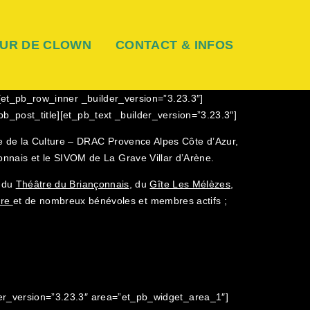
UR DE CLOWN
CONTACT & INFOS
[et_pb_row_inner _builder_version=”3.23.3″]
_post_title][et_pb_text _builder_version=”3.23.3″]
 de la Culture – DRAC Provence Alpes Côte d’Azur,
ais et le SIVOM de La Grave Villar d’Arène.
, du
Théâtre du Briançonnais
, du
Gîte Les Mélèzes
,
ure
et de nombreux bénévoles et membres actifs ;
er_version=”3.23.3″ area=”et_pb_widget_area_1″]