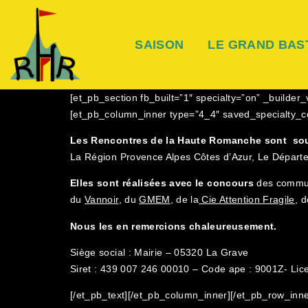
SAISON
LE GRAND BAS
[et_pb_section fb_built=”1″ specialty=”on” _builde
[et_pb_column_inner type=”4_4″ saved_specialty_col
Les Rencontres de la Haute Romanche sont so
La Région Provence Alpes Côtes d’Azur, Le Dépar
Elles sont réalisées avec le concours
des comm
du
Vannoir
, du
GMEM
, de la
Cie Attention Fragile
, 
Nous les en remercions chaleureusement.
Siège social : Mairie – 05320 La Grave
Siret : 439 007 246 00010 – Code ape : 9001Z- Li
[/et_pb_text][/et_pb_column_inner][/et_pb_row_inn