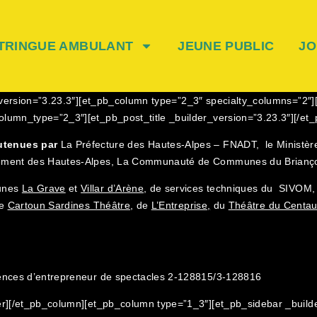
TRINGUE AMBULANT
JEUNE PUBLIC
JO
r_version=”3.23.3″][et_pb_column type=”2_3″ specialty_columns=”2″]
umn_type=”2_3″][et_pb_post_title _builder_version=”3.23.3″][/et_pb
utenues par
La Préfecture des Hautes-Alpes – FNADT, le Ministère
tement des Hautes-Alpes, La Communauté de Communes du Briançonn
unes
La Grave
et
Villar d’Arène
, de services techniques du SIVOM
de
Cartoun Sardines Théâtre
, de
L’Entreprise,
du
Théâtre du Centa
cences d’entrepreneur de spectacles 2-128815/3-128816
er][/et_pb_column][et_pb_column type=”1_3″][et_pb_sidebar _build