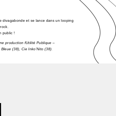
lle divagabonde et se lance dans un looping
rock.
 public !
e production fUtilité Publique –
leue (38), Cie Inko’Nito (38).