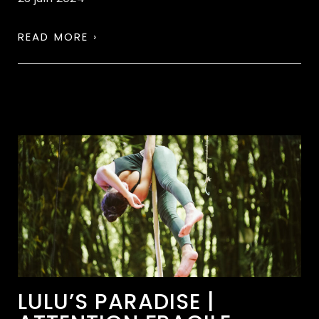
READ MORE ›
LULU’S PARADISE |