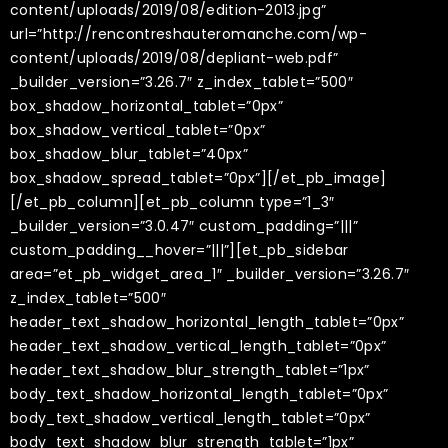
content/uploads/2019/08/edition-2013.jpg”
url=”http://rencontreshauteromanche.com/wp-
content/uploads/2019/08/depliant-web.pdf”
_builder_version=”3.26.7″ z_index_tablet=”500″
box_shadow_horizontal_tablet=”0px”
box_shadow_vertical_tablet=”0px”
box_shadow_blur_tablet=”40px”
box_shadow_spread_tablet=”0px”][/et_pb_image]
[/et_pb_column][et_pb_column type=”1_3″
_builder_version=”3.0.47″ custom_padding=”|||”
custom_padding__hover=”|||”][et_pb_sidebar
area=”et_pb_widget_area_1″ _builder_version=”3.26.7″
z_index_tablet=”500″
header_text_shadow_horizontal_length_tablet=”0px”
header_text_shadow_vertical_length_tablet=”0px”
header_text_shadow_blur_strength_tablet=”1px”
body_text_shadow_horizontal_length_tablet=”0px”
body_text_shadow_vertical_length_tablet=”0px”
body_text_shadow_blur_strength_tablet=”1px”