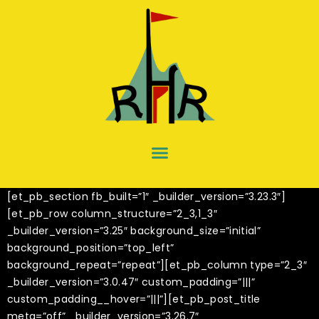
[et_pb_section fb_built=”1″ _builder_version=”3.23.3″]
[et_pb_row column_structure=”2_3,1_3″
_builder_version=”3.25″ background_size=”initial”
background_position=”top_left”
background_repeat=”repeat”][et_pb_column type=”2_3″
_builder_version=”3.0.47″ custom_padding=”|||”
custom_padding__hover=”|||”][et_pb_post_title
meta=”off” _builder_version=”3.26.7″